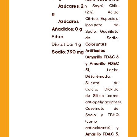
y Soya), Chile
Azúcares: 2
(2%), Ácido
g
Cítrico, Especias,
Azúcares
Inosinato de
Añadidos: 0 g
Sodio, Guanilato
Fibra
de Sodio,
Dietética: 4 g
Colorantes
Artificales
Sodio: 790 mg
(Amarillo FD&C 6
y Amarillo FD&C
5)
, Leche
Descremada,
Silicato de
Calcio, Dióxido
de Silicio (como
antiapelmazantes),
Caseinato de
Sodio y TBHQ
(como
antioxidante)) y
Amarillo FD&C 5
.