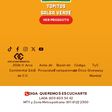
Topitos
Salsa Verde
VER PRODUCTO
2026 © Arca
Aviso de
Buzón de
Código
TyC
Continental S.A.B.
Privacidad
Transparencia
de Ética
Giveaway
de C.V.
Mundial
DIGA: QUEREMOS ESCUCHARTE
LADA: 800 800 34 42
MTY y Zona Metropolitana: (81) 8122 2300