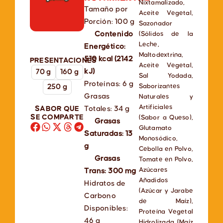
Nixtamalizado,
Tamaño por
Aceite Vegetal,
Porción: 100 g
Sazonador
Contenido
(Sólidos de la
Leche,
Energético:
Maltodextrina,
510 kcal (2142
PRESENTACIONES
Aceite Vegetal,
kJ)
70 g
160 g
Sal Yodada,
Proteínas: 6 g
Saborizantes
250 g
Grasas
Naturales y
Artificiales
SABOR QUE
Totales: 34 g
SE COMPARTE
(Sabor a Queso),
Grasas
Glutamato
Saturadas: 13
Monosódico,
g
Cebolla en Polvo,
Grasas
Tomate en Polvo,
Azúcares
Trans: 300 mg
Añadidos
Hidratos de
(Azúcar y Jarabe
Carbono
de Maíz),
Disponibles:
Proteína Vegetal
46 g
Hidrolizada (Maíz