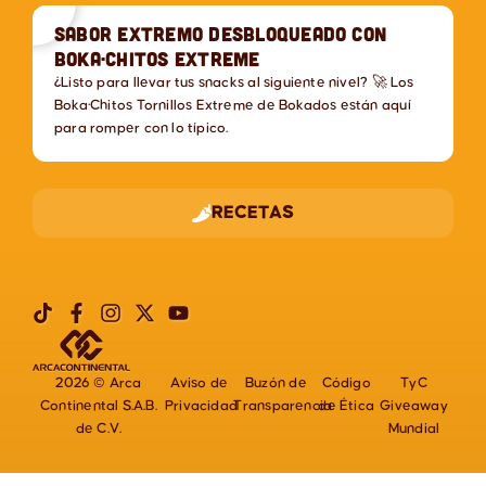
Sabor extremo desbloqueado con
Boka·Chitos Extreme
¿Listo para llevar tus snacks al siguiente nivel? 🚀 Los
Boka·Chitos Tornillos Extreme de Bokados están aquí
para romper con lo típico.
RECETAS
2026 © Arca
Aviso de
Buzón de
Código
TyC
Continental S.A.B.
Privacidad
Transparencia
de Ética
Giveaway
de C.V.
Mundial