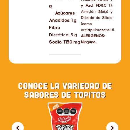
y Azul FD&C 1)
,
g
Almidón (Maíz) y
Azúcares
Dióxido de Silicio
Añadidos: 1 g
(como
Fibra
antiapelmazante)).
Dietética: 5 g
ALÉRGENOS:
Sodio: 1130 mg
Ninguno.
Conoce la variedad de
sabores de Topitos