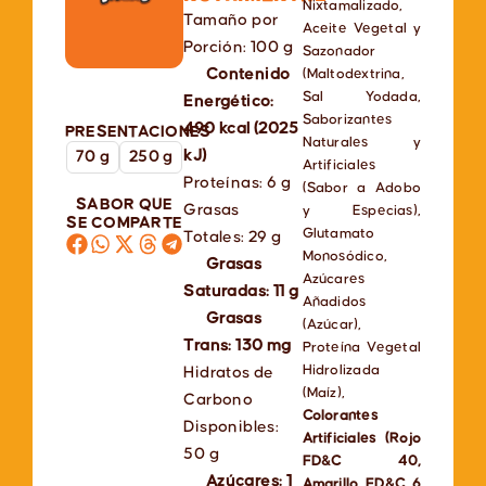
Nixtamalizado,
Tamaño por
Aceite Vegetal y
Porción: 100 g
Sazonador
Contenido
(Maltodextrina,
Sal Yodada,
Energético:
Saborizantes
490 kcal (2025
PRESENTACIONES
Naturales y
kJ)
70 g
250 g
Artificiales
Proteínas: 6 g
(Sabor a Adobo
SABOR QUE
Grasas
y Especias),
SE COMPARTE
Glutamato
Totales: 29 g
Monosódico,
Grasas
Azúcares
Saturadas: 11 g
Añadidos
Grasas
(Azúcar),
Trans: 130 mg
Proteína Vegetal
Hidrolizada
Hidratos de
(Maíz),
Carbono
Colorantes
Disponibles:
Artificiales (Rojo
50 g
FD&C 40,
Azúcares: 1
Amarillo FD&C 6