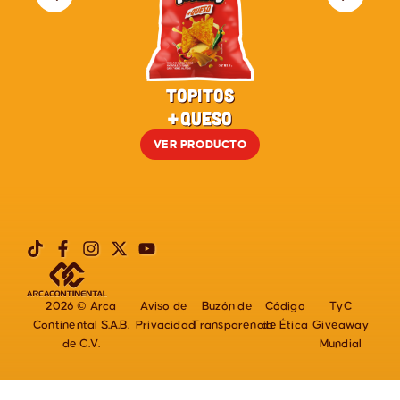
Topitos
+Queso
VER PRODUCTO
2026 © Arca
Aviso de
Buzón de
Código
TyC
Continental S.A.B.
Privacidad
Transparencia
de Ética
Giveaway
de C.V.
Mundial